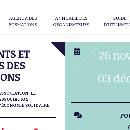
AGENDA DES
ANNUAIRE DES
GUIDE
FORMATIONS
ORGANISATEURS
D’UTILISAT
TS ET
26 no
S DES
IONS
03 dé
ASSOCIATION, LE
ASSOCIATION
L'ÉCONOMIE SOLIDAIRE
PO