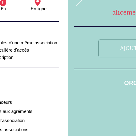
6h
En ligne
aliceme
oles d’une même association
AJOUT
iculière d'accès
ription
ORG
nceurs
iés aux agréments
l’association
os associations