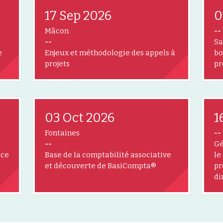
17 Sep 2026
0
Mâcon
--
--
Sa
e
Enjeux et méthodologie des appels à
bo
projets
pr
03 Oct 2026
1
Fontaines
--
--
Gé
âce
Base de la comptabilité associative
le
et découverte de BasiCompta®
pr
di