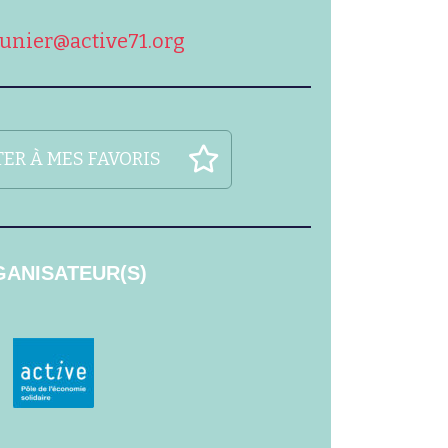
unier@active71.org
ER À MES FAVORIS
ANISATEUR(S)