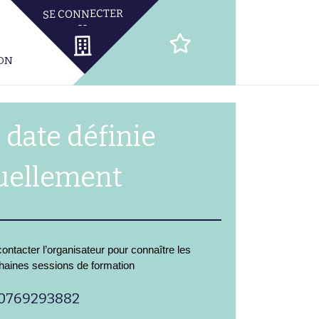
ION
 date définie
uellement
ontacter l’organisateur pour connaître les
haines sessions de formation
0769293882