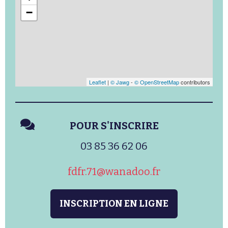
−
Leaflet
|
© Jawg
-
© OpenStreetMap
contributors
POUR S'INSCRIRE
03 85 36 62 06
fdfr.71@wanadoo.fr
INSCRIPTION EN LIGNE