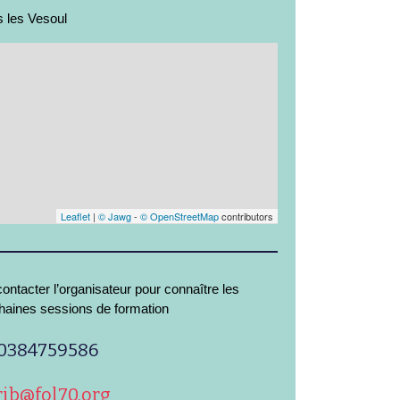
 les Vesoul
Leaflet
|
© Jawg
-
© OpenStreetMap
contributors
ontacter l’organisateur pour connaître les
haines sessions de formation
0384759586
rib@fol70.org