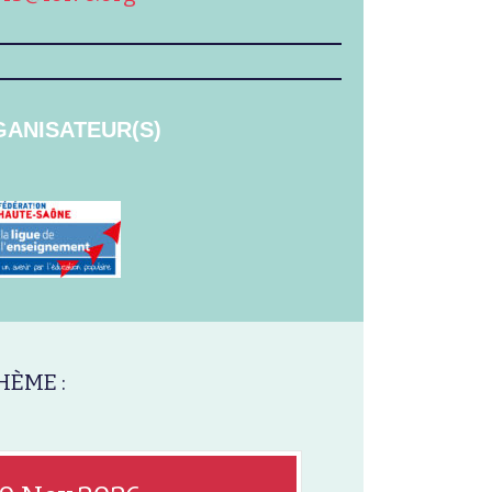
ANISATEUR(S)
HÈME :