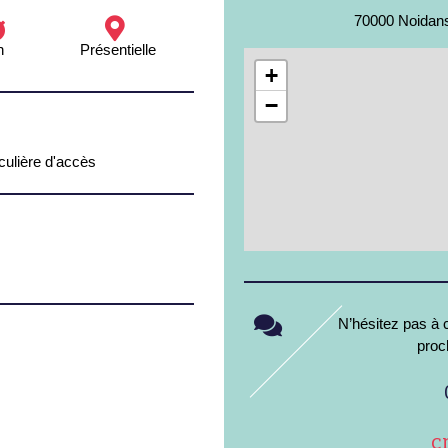
70000 Noidans
h
Présentielle
+
−
iculière d'accès
N’hésitez pas à c
proc
c