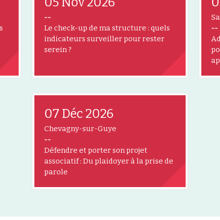
05 Nov 2026
0
--
Sa
s
Le check-up de ma structure : quels
--
indicateurs surveiller pour rester
Ad
serein ?
po
ap
07 Déc 2026
Chevagny-sur-Guye
--
Défendre et porter son projet
associatif : Du plaidoyer à la prise de
parole