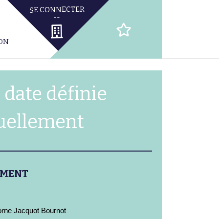
ION
 date définie
uellement
EMENT
orne Jacquot Bournot