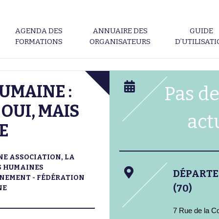
AGENDA DES
ANNUAIRE DES
GUIDE
FORMATIONS
ORGANISATEURS
D’UTILISAT
UMAINE :
Pas de
OUI, MAIS
act
E
E ASSOCIATION, LA
S HUMAINES
DÉPART
GNEMENT - FÉDÉRATION
(70)
NE
7 Rue de la C