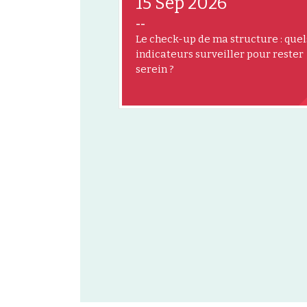
15 Sep 2026
--
Le check-up de ma structure : quel
indicateurs surveiller pour rester
serein ?