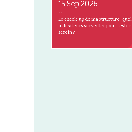
15 Sep 2026
--
Le check-up de ma structure : quel
indicateurs surveiller pour rester
serein ?