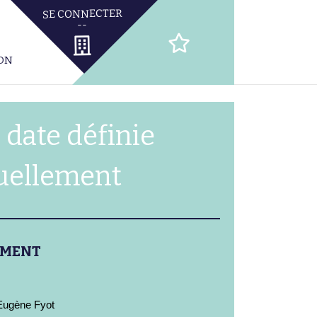
ION
 date définie
uellement
EMENT
Eugène Fyot