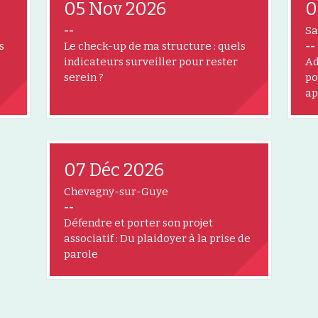
05 Nov 2026
0
--
Sa
s
Le check-up de ma structure : quels
--
indicateurs surveiller pour rester
Ad
serein ?
po
ap
07 Déc 2026
Chevagny-sur-Guye
--
Défendre et porter son projet
associatif : Du plaidoyer à la prise de
parole