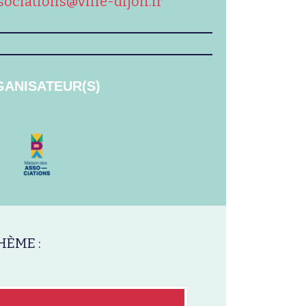
ociations@ville-dijon.fr
ANISATEUR(S)
HÈME :