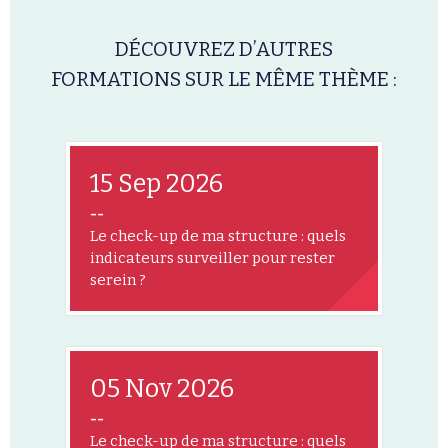
DÉCOUVREZ D’AUTRES
FORMATIONS SUR LE MÊME THÈME :
15 Sep 2026
--
Le check-up de ma structure : quels
indicateurs surveiller pour rester
serein ?
05 Nov 2026
--
Le check-up de ma structure : quels