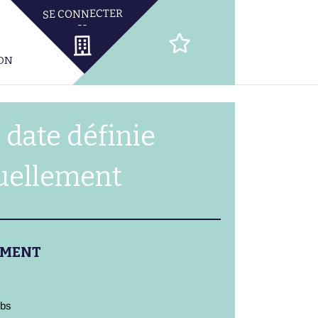
ION
 date définie
uellement
EMENT
ubs