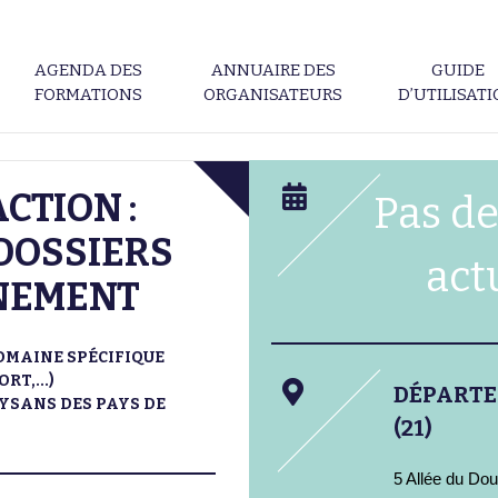
AGENDA DES
ANNUAIRE DES
GUIDE
FORMATIONS
ORGANISATEURS
D’UTILISAT
CTION :
Pas de
DOSSIERS
act
NEMENT
OMAINE SPÉCIFIQUE
RT,...)
DÉPART
YSANS DES PAYS DE
(21)
5 Allée du Do