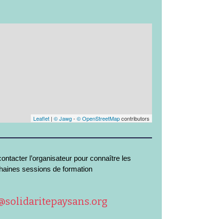
Leaflet
|
© Jawg
-
© OpenStreetMap
contributors
ontacter l’organisateur pour connaître les
haines sessions de formation
solidaritepaysans.org