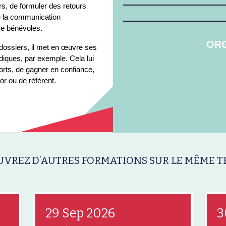
rs, de formuler des retours
ise la communication
tre bénévoles.
ORG
 dossiers, il met en œuvre ses
diques, par exemple. Cela lui
orts, de gagner en confiance,
r ou de référent.
VREZ D’AUTRES FORMATIONS SUR LE MÊME T
29 Sep 2026
3