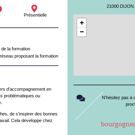
21000 DIJON
6
Présentielle
+
−
 de la formation
 réseau proposant la formation
iers d’accompagnement en
ons problématiques ou
N’hésitez pas à c
e.
proc
hes, de s’inspirer des bonnes
ravail. Cela développe chez
bourgogne@