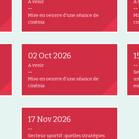
A venir
A 
--
--
Mise en oeuvre d’une séance de
Mi
cinéma
ci
02 Oct 2026
1
A venir
--
--
Se
Mise en oeuvre d’une séance de
un
cinéma
em
17 Nov 2026
--
Secteur sportif : quelles stratégies