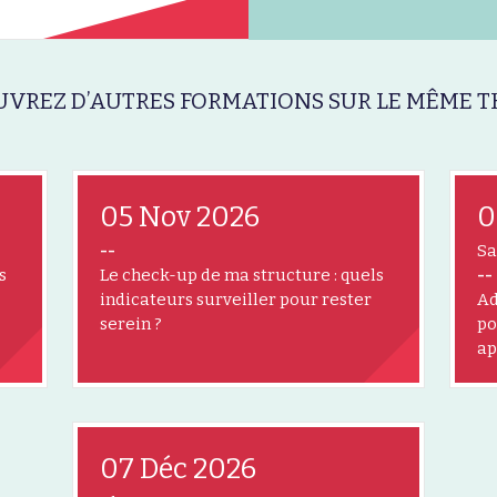
VREZ D’AUTRES FORMATIONS SUR LE MÊME T
05 Nov 2026
0
--
Sa
s
Le check-up de ma structure : quels
--
indicateurs surveiller pour rester
Ad
serein ?
po
ap
07 Déc 2026