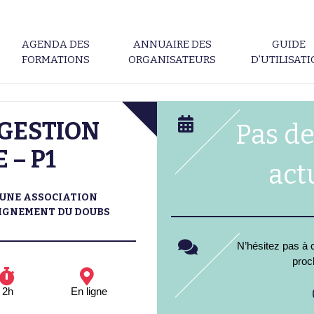
AGENDA DES
ANNUAIRE DES
GUIDE
FORMATIONS
ORGANISATEURS
D’UTILISAT
A GESTION
Pas de
 – P1
act
'UNE ASSOCIATION
EIGNEMENT DU DOUBS
N’hésitez pas à c
proc
2h
En ligne