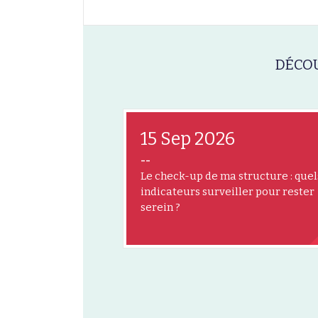
DÉCOU
15 Sep 2026
--
Le check-up de ma structure : quel
indicateurs surveiller pour rester
serein ?