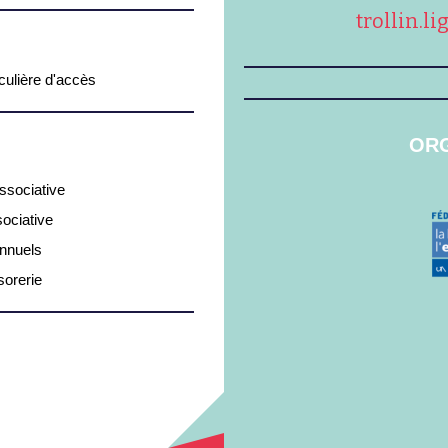
trollin.l
iculière d'accès
ORG
associative
sociative
annuels
sorerie