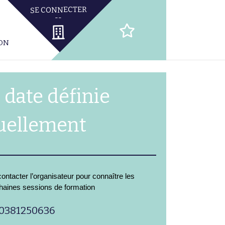
ION
 date définie
uellement
ontacter l’organisateur pour connaître les
haines sessions de formation
0381250636