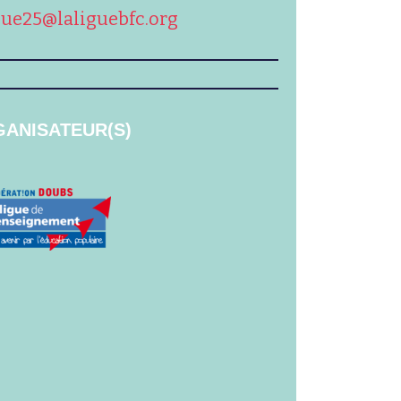
igue25@laliguebfc.org
ANISATEUR(S)