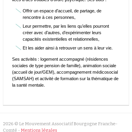
Offrir un espace d’accueil, de partage, de
rencontre à ces personnes,
Leur permettre, par les liens qu’elles pourront
créer avec d’autres, d’expérimenter leurs
capacités existentielles et relationnelles,
Et les aider ainsi à retrouver un sens à leur vie.
Ses activités : logement accompagné (résidences
sociales de type pension de famille), animation sociale
(accueil de jour/GEM), accompagnement médicosocial
(SAMSAH) et activité de formation sur la thématique de
la santé mentale.
Leaflet
|
© Jawg
-
© OpenStreetMap
contributors
+
−
2026 © Le Mouvement Associatif Bourgogne Franche-
Comté -
Mentions légales