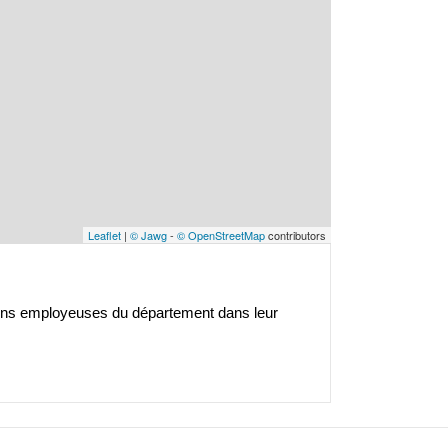
Leaflet
|
© Jawg
-
© OpenStreetMap
contributors
ons employeuses du département dans leur