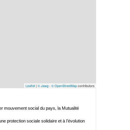
Leaflet
|
© Jawg
-
© OpenStreetMap
contributors
er mouvement social du pays, la Mutualité
e protection sociale solidaire et à l’évolution