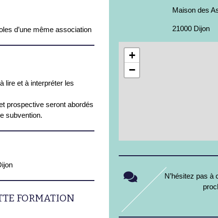
Maison des As
21000 Dijon
oles d’une même association
+
−
 lire et à interpréter les
 et prospective seront abordés
de subvention.
Dijon
N’hésitez pas à c
proc
ETTE FORMATION