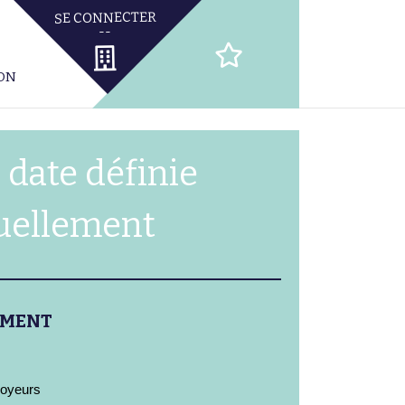
ION
 date définie
uellement
EMENT
royeurs