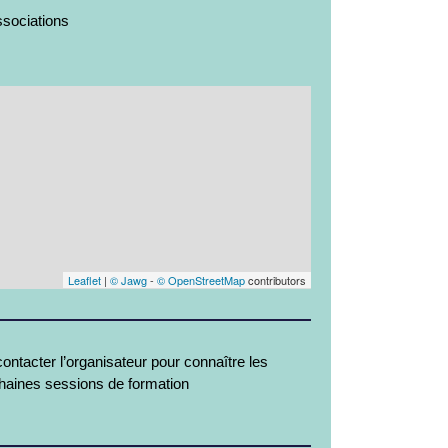
sociations
Leaflet
|
© Jawg
-
© OpenStreetMap
contributors
ontacter l’organisateur pour connaître les
haines sessions de formation