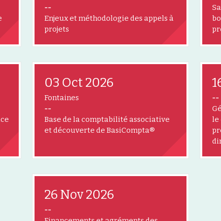
--
Sa
e
Enjeux et méthodologie des appels à
bo
projets
pr
03 Oct 2026
1
Fontaines
--
--
Gé
âce
Base de la comptabilité associative
le
et découverte de BasiCompta®
pr
di
26 Nov 2026
--
Financements et agréments des