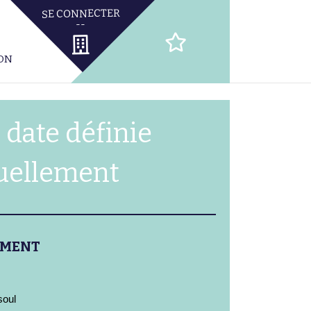
ION
 date définie
uellement
EMENT
soul