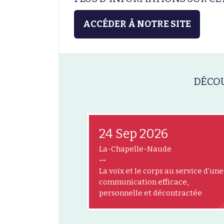
ACCÉDER À NOTRE SITE
DÉCOU
24 Sep 2026
La-Chapelle-Naude
--
La voix et le corps au service d’une
communication efficace,
personnelle et décontractée