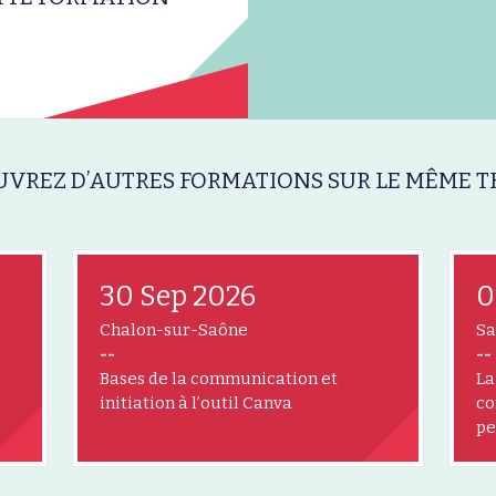
VREZ D’AUTRES FORMATIONS SUR LE MÊME T
30 Sep 2026
0
Chalon-sur-Saône
Sa
--
--
Bases de la communication et
La
initiation à l’outil Canva
co
pe