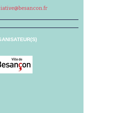
ciative@besancon.fr
ANISATEUR(S)