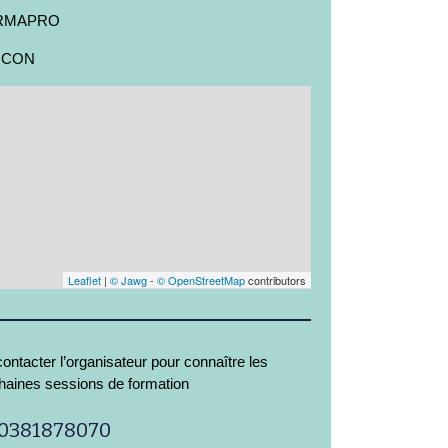
RMAPRO
NCON
Leaflet
|
© Jawg
-
© OpenStreetMap
contributors
ontacter l’organisateur pour connaître les
haines sessions de formation
0381878070