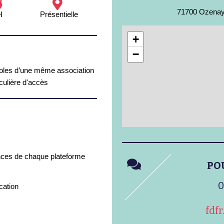
71700 Ozena
H
Présentielle
+
−
oles d’une même association
iculière d'accès
rences de chaque plateforme
PO
0
cation
fdf