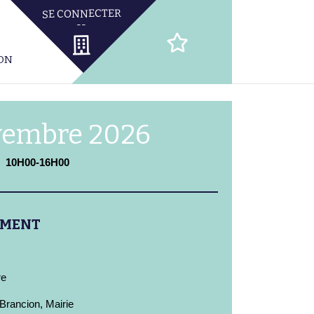
ION
vembre 2026
10H00-16H00
EMENT
re
Brancion, Mairie