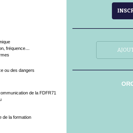
INSCR
hnique
ion, fréquence…
AJOUT
ormes
nce ou des dangers
ORG
 communication de la FDFR71
u
e de la formation