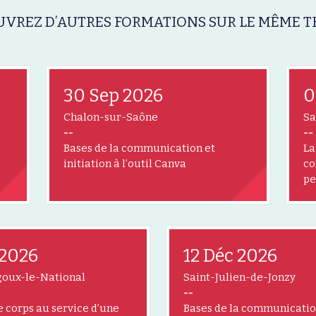
VREZ D’AUTRES FORMATIONS SUR LE MÊME T
30 Sep 2026
0
Chalon-sur-Saône
Sa
--
--
Bases de la communication et
La
initiation à l’outil Canva
co
pe
 2026
12 Déc 2026
goux-le-National
Saint-Julien-de-Jonzy
--
le corps au service d’une
Bases de la communicatio