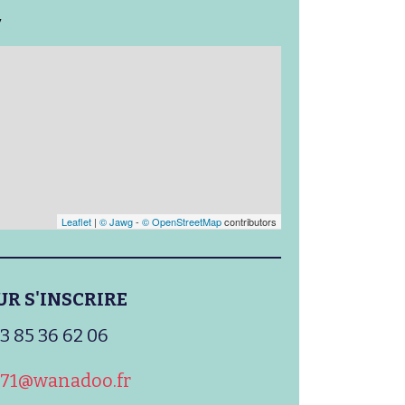
y
Leaflet
|
© Jawg
-
© OpenStreetMap
contributors
UR S'INSCRIRE
3 85 36 62 06
r.71@wanadoo.fr