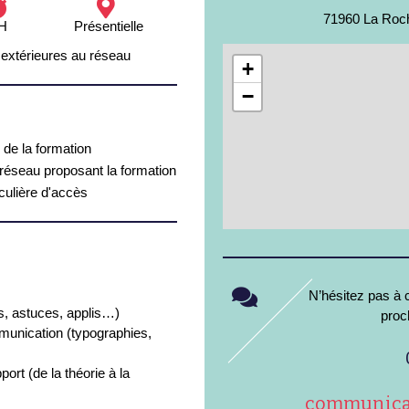
71960 La Roc
H
Présentielle
 extérieures au réseau
+
−
 de la formation
 réseau proposant la formation
iculière d'accès
N’hésitez pas à c
és, astuces, applis…)
proc
munication (typographies,
port (de la théorie à la
communicat