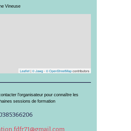
he Vineuse
Leaflet
|
© Jawg
-
© OpenStreetMap
contributors
ontacter l’organisateur pour connaître les
haines sessions de formation
0385366206
ion.fdfr71@gmail.com