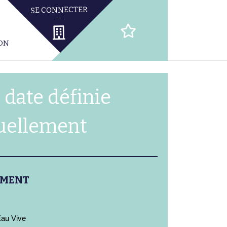
ION
 date définie
uellement
EMENT
Eau Vive