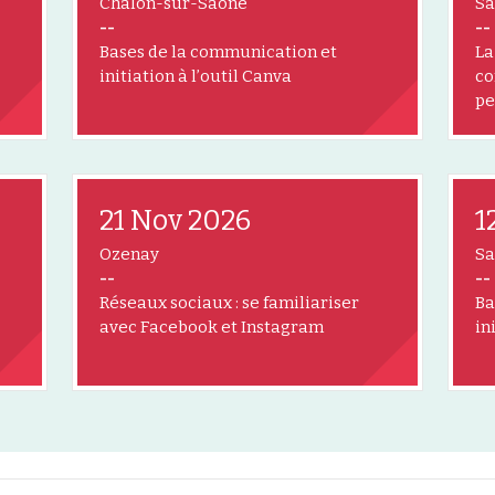
Chalon-sur-Saône
Sa
--
--
Bases de la communication et
La
initiation à l’outil Canva
co
pe
21 Nov 2026
1
Ozenay
Sa
--
--
Réseaux sociaux : se familiariser
Ba
avec Facebook et Instagram
in