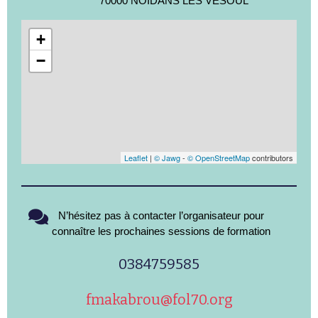
70000 NOIDANS LES VESOUL
+
−
Leaflet
|
© Jawg
-
© OpenStreetMap
contributors
N’hésitez pas à contacter l’organisateur pour
connaître les prochaines sessions de formation
0384759585
fmakabrou@fol70.org