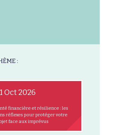
HÈME :
1 Oct 2026
nté financière et résilience : les
ns réflexes pour protéger votre
ojet face aux imprévus