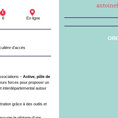
antoinef
6
En ligne
ORG
iculière d'accès
ssociations –
Active, pôle de
 leurs forces pour proposer un
t interdépartemental autour
ration grâce à des outils et
ssurer le pilotage d’une