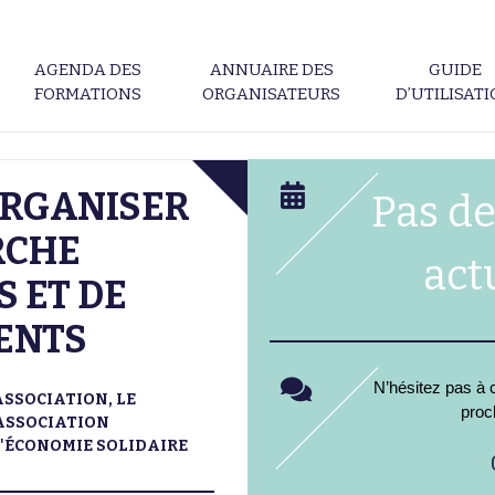
AGENDA DES
ANNUAIRE DES
GUIDE
FORMATIONS
ORGANISATEURS
D’UTILISAT
ORGANISER
Pas de
RCHE
act
 ET DE
ENTS
N’hésitez pas à c
ASSOCIATION, LE
proc
ASSOCIATION
L'ÉCONOMIE SOLIDAIRE