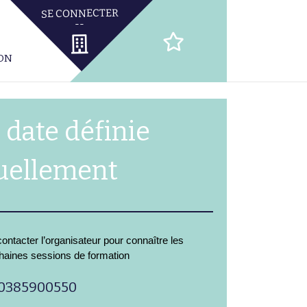
ION
 date définie
uellement
ontacter l’organisateur pour connaître les
haines sessions de formation
0385900550