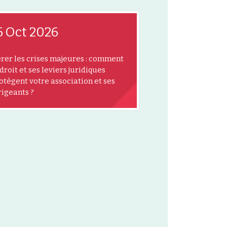
6 Oct 2026
rer les crises majeures : comment
 droit et ses leviers juridiques
otègent votre association et ses
rigeants ?