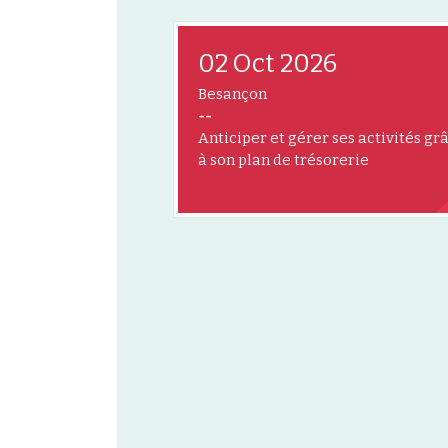
02 Oct 2026
Besançon
--
Anticiper et gérer ses activités gr
à son plan de trésorerie