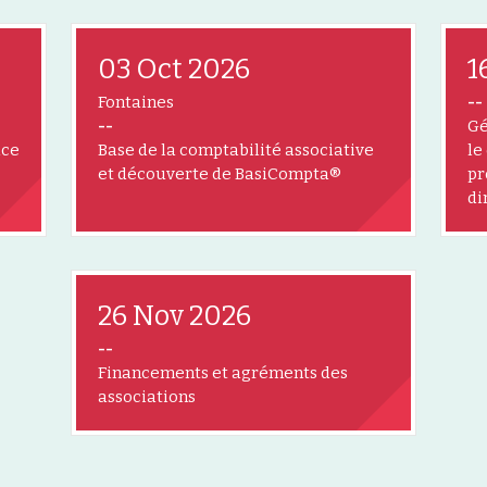
03 Oct 2026
1
Fontaines
--
--
Gé
âce
Base de la comptabilité associative
le
et découverte de BasiCompta®
pr
di
26 Nov 2026
--
Financements et agréments des
associations