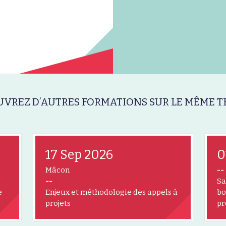
VREZ D’AUTRES FORMATIONS SUR LE MÊME T
17 Sep 2026
0
Mâcon
--
--
Sa
e
Enjeux et méthodologie des appels à
bo
projets
pr